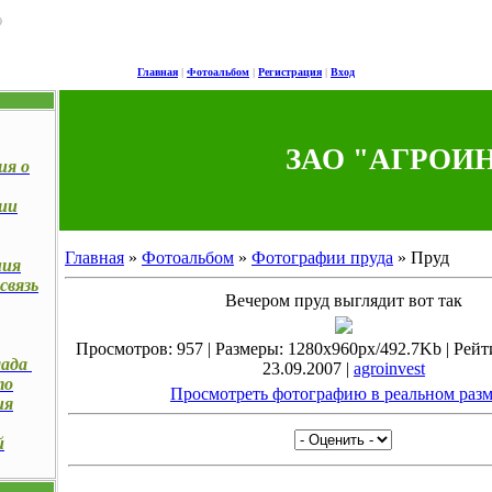
9
Главная
|
Фотоальбом
|
Регистрация
|
Вход
ЗАО "АГРОИ
ия о
ии
Главная
»
Фотоальбом
»
Фотографии пруда
» Пруд
ния
связь
Вечером пруд выглядит вот так
Просмотров: 957 | Размеры: 1280x960px/492.7Kb | Рейтин
лада
23.09.2007 |
agroinvest
то
Просмотреть фотографию в реальном разм
ия
й