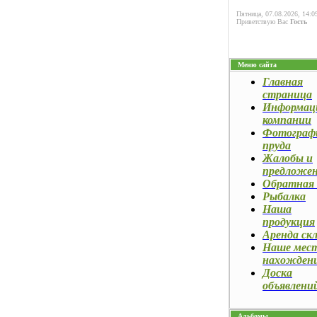
Пятница, 07.08.2026, 14:0
Приветствую Вас
Гость
Меню сайта
Главная
страница
Информац
компании
Фотограф
пруда
Жалобы и
предложе
Обратная 
Р
ыбалка
Наша
продукция
Аренда ск
Наше мес
нахожден
Доска
объявлени
Альбомы