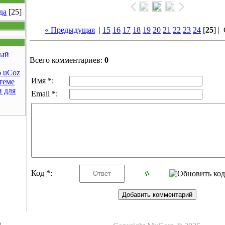
да
[25]
« Предыдущая
|
15
16
17
18
19
20
21
22
23
24
[
25
] |
ый
Всего комментариев:
0
 uCoz
Имя *:
теме
 для
Email *:
Код *: