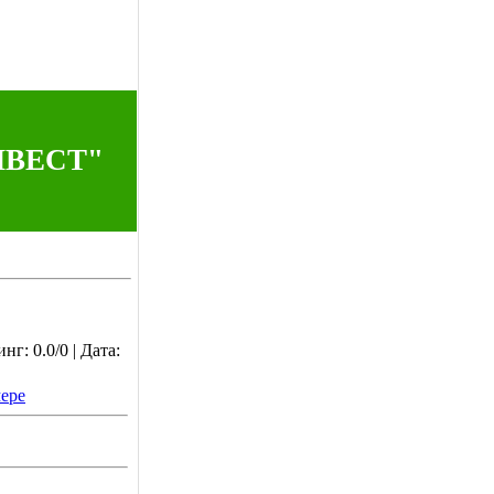
НВЕСТ"
г: 0.0/0 | Дата:
ере