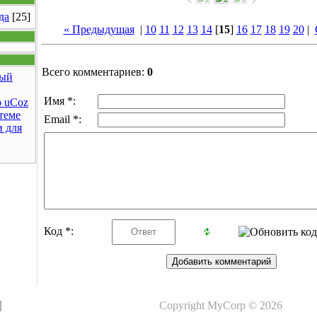
да
[25]
« Предыдущая
|
10
11
12
13
14
[
15
]
16
17
18
19
20
|
Всего комментариев:
0
ый
Имя *:
 uCoz
теме
Email *:
 для
Код *:
Copyright MyCorp © 2026