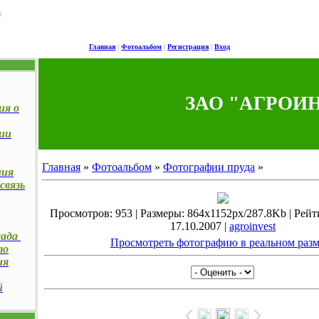
6
Главная
|
Фотоальбом
|
Регистрация
|
Вход
ЗАО "АГРОИ
ия о
ии
Главная
»
Фотоальбом
»
Фотографии пруда
»
ния
связь
Просмотров: 953 | Размеры: 864x1152px/287.8Kb | Рейтин
17.10.2007 |
agroinvest
лада
Просмотреть фотографию в реальном разм
то
ия
й