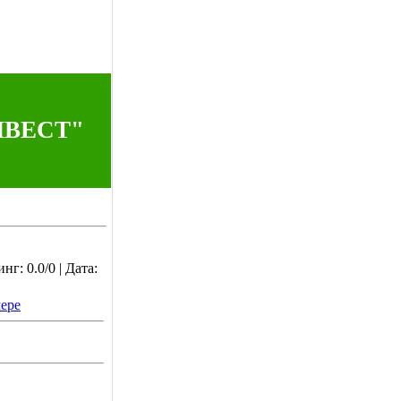
НВЕСТ"
г: 0.0/0 | Дата:
ере