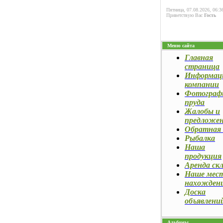
Пятница, 07.08.2026, 06:3
Приветствую Вас
Гость
Меню сайта
Главная
страница
Информац
компании
Фотограф
пруда
Жалобы и
предложе
Обратная 
Р
ыбалка
Наша
продукция
Аренда ск
Наше мес
нахожден
Доска
объявлени
Альбомы