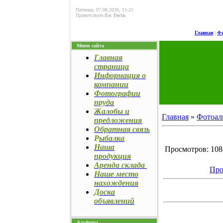
Пятница, 07.08.2026, 15:21
Приветствую Вас
Гость
Главная
|
Фо
Меню сайта
Главная
страница
Информация о
компании
Фотографии
пруда
Жалобы и
Главная
»
Фотоал
предложения
Обратная связь
Р
ыбалка
Наша
Просмотров: 1088
продукция
Аренда склада
Про
Наше место
нахождения
Доска
объявлений
Альбомы