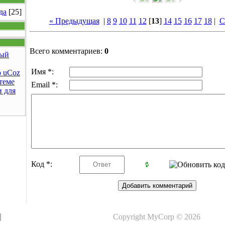
да
[25]
« Предыдущая
|
8
9
10
11
12
[
13
]
14
15
16
17
18
|
С
Всего комментариев:
0
ый
Имя *:
 uCoz
теме
Email *:
 для
Код *:
Copyright MyCorp © 2026