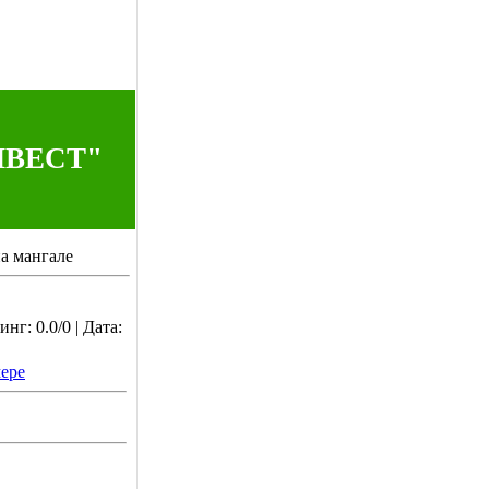
НВЕСТ"
а мангале
нг: 0.0/0 | Дата:
ере