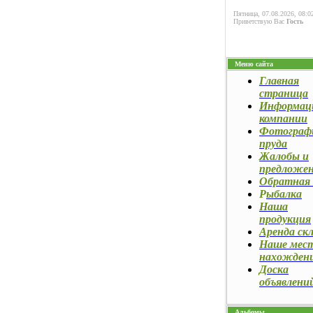
Пятница, 07.08.2026, 08:0
Приветствую Вас
Гость
Меню сайта
Главная
страница
Информац
компании
Фотограф
пруда
Жалобы и
предложе
Обратная 
Р
ыбалка
Наша
продукция
Аренда ск
Наше мес
нахожден
Доска
объявлени
Альбомы