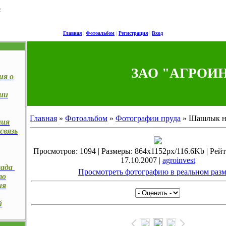
2
Главная
|
Фотоальбом
|
Регистрация
|
Вход
ЗАО "АГРОИ
ия о
ии
Главная
»
Фотоальбом
»
Фотографии пруда
» Шашлык н
ния
связь
Просмотров: 1094 | Размеры: 864x1152px/116.6Kb | Рейти
17.10.2007 |
agroinvest
лада
Просмотреть фотографию в реальном разм
то
ия
й